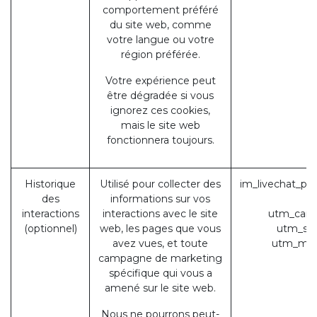
comportement préféré
du site web, comme
votre langue ou votre
région préférée.
Votre expérience peut
être dégradée si vous
ignorez ces cookies,
mais le site web
fonctionnera toujours.
Historique
Utilisé pour collecter des
im_livechat_pre
des
informations sur vos
(
interactions
interactions avec le site
utm_camp
(optionnel)
web, les pages que vous
utm_sou
avez vues, et toute
utm_med
campagne de marketing
spécifique qui vous a
amené sur le site web.
Nous ne pourrons peut-