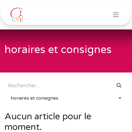
Se rendre au contenu
horaires et consignes
horaires et consignes
Aucun article pour le
moment.